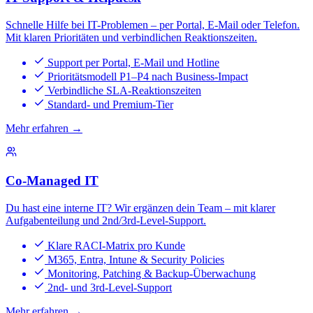
Schnelle Hilfe bei IT-Problemen – per Portal, E-Mail oder Telefon.
Mit klaren Prioritäten und verbindlichen Reaktionszeiten.
Support per Portal, E-Mail und Hotline
Prioritätsmodell P1–P4 nach Business-Impact
Verbindliche SLA-Reaktionszeiten
Standard- und Premium-Tier
Mehr erfahren →
Co-Managed IT
Du hast eine interne IT? Wir ergänzen dein Team – mit klarer
Aufgabenteilung und 2nd/3rd-Level-Support.
Klare RACI-Matrix pro Kunde
M365, Entra, Intune & Security Policies
Monitoring, Patching & Backup-Überwachung
2nd- und 3rd-Level-Support
Mehr erfahren →